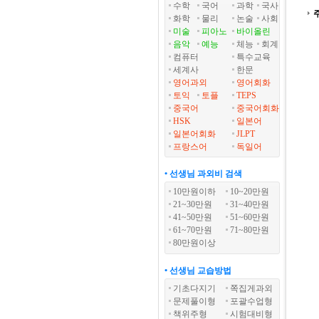
수학
국어
과학
국사
화학
물리
논술
사회
미술
피아노
바이올린
음악
예능
체능
회계
컴퓨터
특수교육
세계사
한문
영어과외
영어회화
토익
토플
TEPS
중국어
중국어회화
HSK
일본어
일본어회화
JLPT
프랑스어
독일어
• 선생님 과외비 검색
10만원이하
10~20만원
21~30만원
31~40만원
41~50만원
51~60만원
61~70만원
71~80만원
80만원이상
• 선생님 교습방법
기초다지기
쪽집게과외
문제풀이형
포괄수업형
책위주형
시험대비형