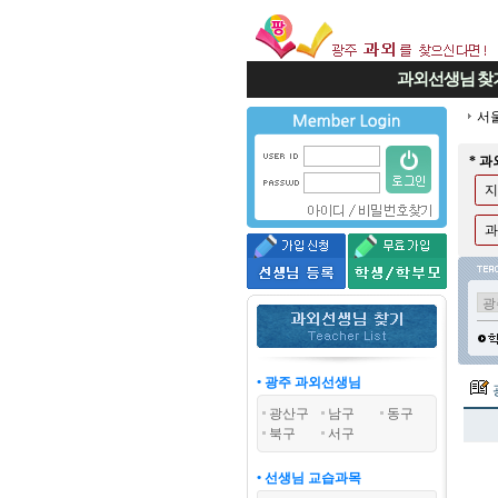
과외선생님
찾
서
* 
지
과
• 광주 과외선생님
광산구
남구
동구
북구
서구
• 선생님 교습과목