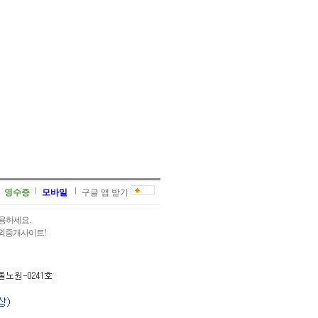
영수증
모바일
구글 앱 받기
용하세요.
과외중개사이트!