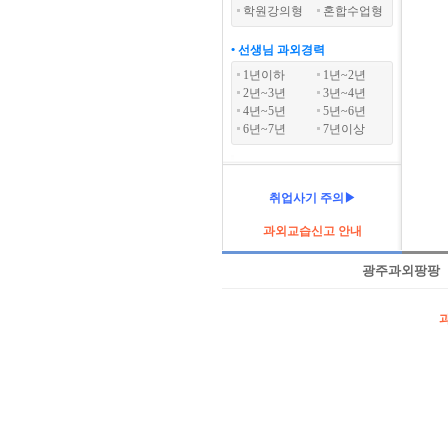
학원강의형
혼합수업형
• 선생님 과외경력
1년이하
1년~2년
2년~3년
3년~4년
4년~5년
5년~6년
6년~7년
7년이상
취업사기 주의▶
과외교습신고 안내
광주과외팡팡