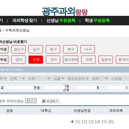
광주과외
팡팡
기
|
과외학생
찾기
|
선생님
무료등록
|
학생
무료등록
울
>
수학과외선생님
과외선생님 바로찾기
역별
광산구
남구
동구
북구
서구
목별
영어
수학
국어
영어회화
과학
일본어
중국어
광주 과외선생님
성명
대학교
선생님전공
과외과목
◀
[1]
[2]
[3]
[4]
[5]
[6]