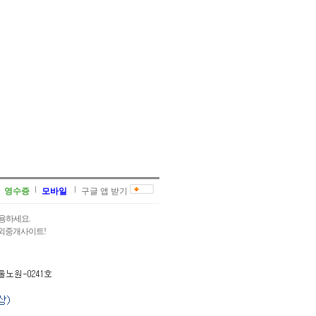
영수증
모바일
구글 앱 받기
용하세요.
과외중개사이트!