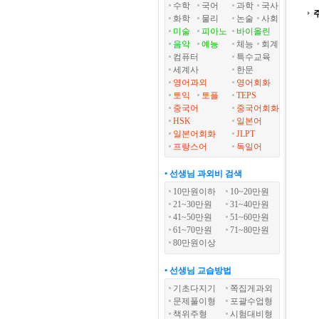
수학
국어
과학
국사
화학
물리
논술
사회
미술
피아노
바이올린
음악
예능
체능
회계
컴퓨터
특수교육
세계사
한문
영어과외
영어회화
토익
토플
TEPS
중국어
중국어회화
HSK
일본어
일본어회화
JLPT
프랑스어
독일어
• 선생님 과외비 검색
10만원이하
10~20만원
21~30만원
31~40만원
41~50만원
51~60만원
61~70만원
71~80만원
80만원이상
• 선생님 교습방법
기초다지기
쪽집게과외
문제풀이형
포괄수업형
책위주형
시험대비형