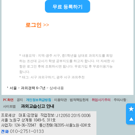
무료 등록하기
로그인 >>
* 내용요약 : 지역-광주 서구, 중1학년을 상대로 과외지도를 희망
하는 조선대 교사가 학생 공부지도를 하고자 합니다. 더 자세한 사
항은 로그인 후에 조회하시면 됩니다. 무료가입 후 무료이용가능
합니다.
* 태그: 서구 과외구하기, 광주 서구 과외추천
서울
>
과외경력 6~7년
> 상세내용
PC화면
|
공지
|
개인정보취급방침
|
이용약관
|
법적책임한계
|
취업사기주의
|
주의사항
|
과외교습신고 안내
사이트맵