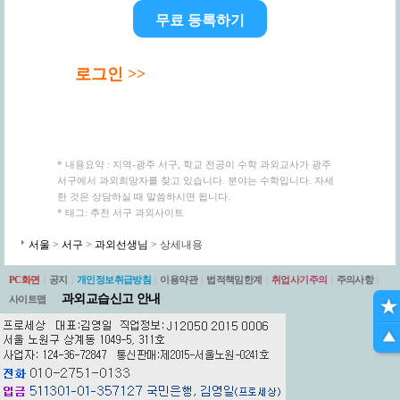
무료 등록하기
로그인 >>
* 내용요약 : 지역-광주 서구, 학교 전공이 수학 과외교사가 광주
서구에서 과외희망자를 찾고 있습니다. 분야는 수학입니다. 자세
한 것은 상담하실 때 말씀하시면 됩니다.
* 태그: 추천 서구 과외사이트
서울
>
서구
>
과외선생님
> 상세내용
PC화면
|
공지
|
개인정보취급방침
|
이용약관
|
법적책임한계
|
취업사기주의
|
주의사항
|
과외교습신고 안내
사이트맵