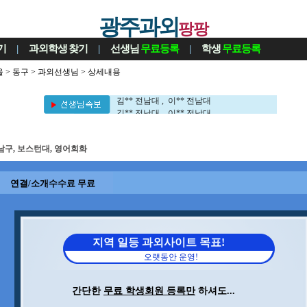
광주과외
팡팡
기
|
과외학생
찾기
|
선생님
무료등록
|
학생
무료등록
울
>
동구
>
과외선생님
> 상세내용
김** 전남대 , 이** 전남대
김** 전남대 , 이** 전남대
남구, 보스턴대, 영어회화
연결/소개수수료 무료
지역 일등 과외사이트 목표!
오랫동안 운영!
간단한
무료 학생회원 등록만
하셔도...