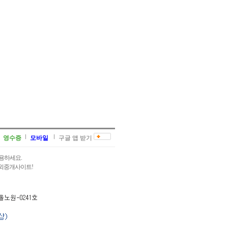
영수증
모바일
구글 앱 받기
용하세요.
과외중개사이트!