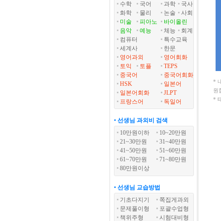
수학
국어
과학
국사
화학
물리
논술
사회
미술
피아노
바이올린
음악
예능
체능
회계
컴퓨터
특수교육
세계사
한문
영어과외
영어회화
토익
토플
TEPS
중국어
중국어회화
*
HSK
일본어
원
일본어회화
JLPT
*
프랑스어
독일어
• 선생님 과외비 검색
10만원이하
10~20만원
21~30만원
31~40만원
41~50만원
51~60만원
61~70만원
71~80만원
80만원이상
• 선생님 교습방법
기초다지기
쪽집게과외
문제풀이형
포괄수업형
책위주형
시험대비형