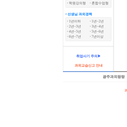
학원강의형
혼합수업형
• 선생님 과외경력
1년이하
1년~2년
2년~3년
3년~4년
4년~5년
5년~6년
6년~7년
7년이상
취업사기 주의▶
과외교습신고 안내
광주과외팡팡