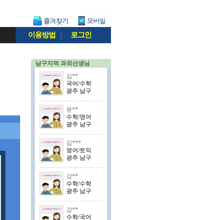
이용방법
|
로그인
남구지역 과외선생님
김**
국어/수학
광주 남구
윤**
수학/영어
광주 남구
김***
영어/토익
광주 남구
강**
수학/수학
광주 남구
강**
수학/국어