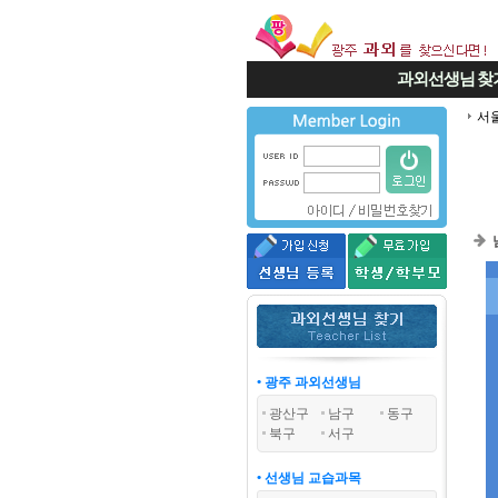
과외선생님
찾
서
• 광주 과외선생님
광산구
남구
동구
북구
서구
• 선생님 교습과목