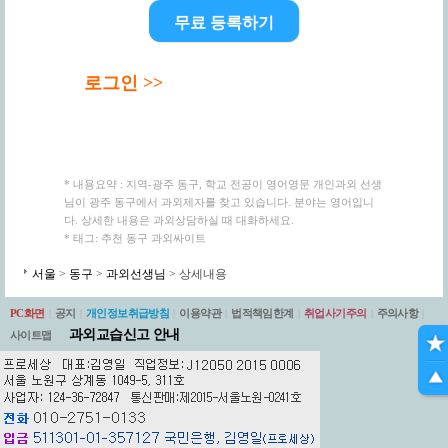
무료 등록하기
로그인 >>
* 내용요약 : 지역-광주 동구, 학교 전공이 영어영문 개인과외 선생
님이 광주 동구에서 과외제자를 찾고 있습니다. 분야는 영어입니
다. 상세한 내용은 과외상담하실 때 대화하세요.
* 태그: 추천 동구 과외싸이트
서울
>
동구
>
과외선생님
> 상세내용
PC화면
|
공지
|
개인정보취급방침
|
이용약관
|
법적책임한계
|
취업사기주의
|
주의사항
|
과외교습신고 안내
사이트맵