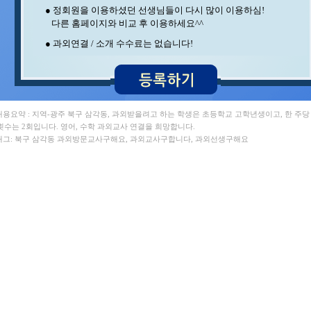
정** 수학/국어 , 이** 영어
● 정회원을 이용하셨던 선생님들이 다시 많이 이용하심!
변** 수학/과학 , 최** 수학
다른 홈페이지와 비교 후 이용하세요^^
김** 수학 , 김** 영어/일본어
오** 수학 , 김** 수학
● 과외연결 / 소개 수수료는 없습니다!
홍* 수학 , 양** 영어
김** 수학/영어 , 최** 일본어/일본어회화
최** 수학/과학 , 이** 수학
임** 과학/수학 , 중** 과학
조** 수학 , 백** 수학
박** 영어/토익 , 김** 수학
 내용요약 : 지역-광주 북구 삼각동, 과외받을려고 하는 학생은 초등학교 고학년생이고, 한 주당
서** 수학/과학 , 김** 바이올린
횟수는 2회입니다. 영어, 수학 과외교사 연결을 희망합니다.
김** 수학/과학 , 송* 영어/과학
 태그: 북구 삼각동 과외방문교사구해요, 과외교사구합니다, 과외선생구해요
강** 수학 , 김** 수학
윤** 영어 , 구** 수학
정** 과학/국어 , 지** 수학/영어
김** 영어 , 석** 수학/국어
장** 중국어/중국어회화 , 이** 수학/과학
이** 수학/영어 , 박** 수학
이** 중국어회화/중국어 , 박** 수학/영어