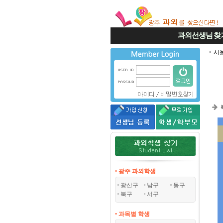
과외선생님
찾
서
• 광주 과외학생
광산구
남구
동구
북구
서구
• 과목별 학생