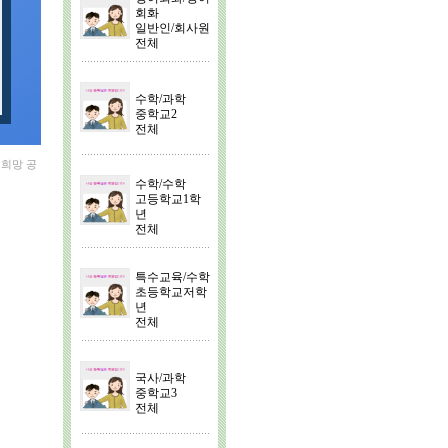
회화
일반인/회사원
전체
수학/과학
중학교2
전체
 희망 공
수학/수학
고등학교1학
년
전체
특수교육/수학
초등학교저학
년
전체
국사/과학
중학교3
전체