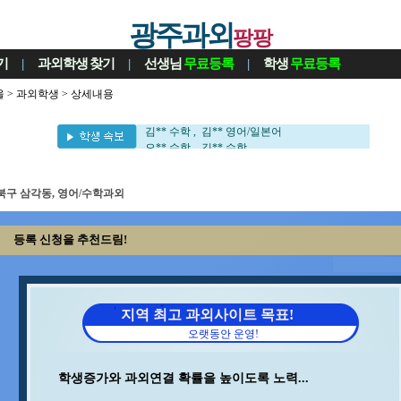
광주과외
팡팡
기
|
과외학생
찾기
|
선생님
무료등록
|
학생
무료등록
울
>
과외학생
> 상세내용
정** 수학/국어 , 이** 영어
변** 수학/과학 , 최** 수학
김** 수학 , 김** 영어/일본어
오** 수학 , 김** 수학
홍* 수학 , 양** 영어
김** 수학/영어 , 최** 일본어/일본어회화
최** 수학/과학 , 이** 수학
북구 삼각동, 영어/수학과외
임** 과학/수학 , 중** 과학
조** 수학 , 백** 수학
등록 신청을 추천드림!
박** 영어/토익 , 김** 수학
서** 수학/과학 , 김** 바이올린
김** 수학/과학 , 송* 영어/과학
강** 수학 , 김** 수학
윤** 영어 , 구** 수학
지역 최고 과외사이트 목표!
정** 과학/국어 , 지** 수학/영어
오랫동안 운영!
김** 영어 , 석** 수학/국어
장** 중국어/중국어회화 , 이** 수학/과학
이** 수학/영어 , 박** 수학
학생증가와 과외연결 확률을 높이도록 노력...
이** 중국어회화/중국어 , 박** 수학/영어