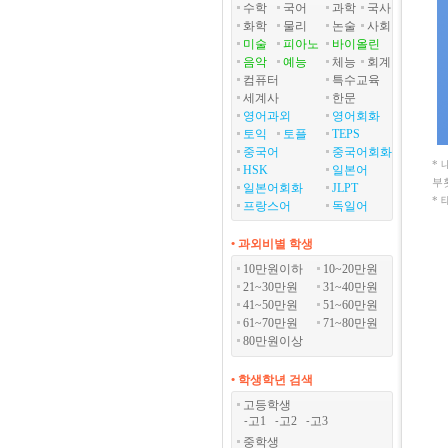
수학
국어
과학
국사
화학
물리
논술
사회
미술
피아노
바이올린
음악
예능
체능
회계
컴퓨터
특수교육
세계사
한문
영어과외
영어회화
토익
토플
TEPS
중국어
중국어회화
*
HSK
일본어
부
일본어회화
JLPT
*
프랑스어
독일어
• 과외비별 학생
10만원이하
10~20만원
21~30만원
31~40만원
41~50만원
51~60만원
61~70만원
71~80만원
80만원이상
• 학생학년 검색
고등학생
고1
고2
고3
-
-
-
중학생