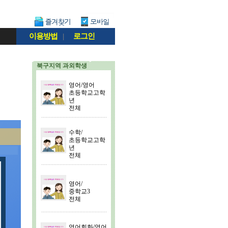
이용방법
|
로그인
북구지역 과외학생
영어/영어
초등학교고학
년
전체
수학/
초등학교고학
년
전체
영어/
중학교3
전체
영어회화/영어