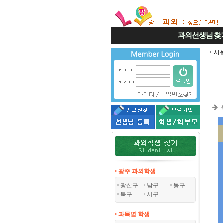
과외선생님
찾
서
• 광주 과외학생
광산구
남구
동구
북구
서구
• 과목별 학생