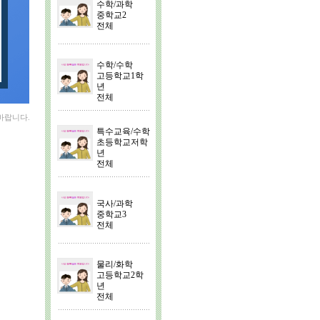
수학/과학
중학교2
전체
수학/수학
고등학교1학
년
전체
락바랍니다.
특수교육/수학
초등학교저학
년
전체
국사/과학
중학교3
전체
물리/화학
고등학교2학
년
전체