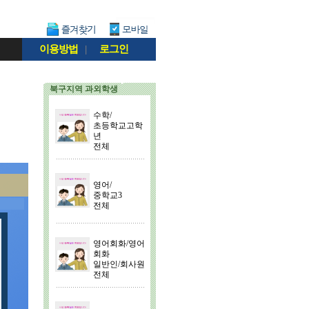
이용방법
|
로그인
북구지역 과외학생
수학/
초등학교고학
년
전체
영어/
중학교3
전체
영어회화/영어
회화
일반인/회사원
전체