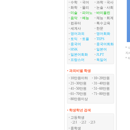
수학
국어
과학
국사
화학
물리
논술
사회
미술
피아노
바이올린
음악
예능
체능
회계
컴퓨터
특수교육
세계사
한문
영어과외
영어회화
토익
토플
TEPS
중국어
중국어회화
*
HSK
일본어
자
일본어회화
JLPT
*
프랑스어
독일어
• 과외비별 학생
10만원이하
10~20만원
21~30만원
31~40만원
41~50만원
51~60만원
61~70만원
71~80만원
80만원이상
• 학생학년 검색
고등학생
고1
고2
고3
-
-
-
중학생