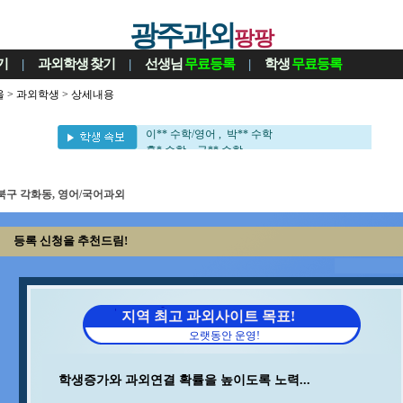
광주과외
팡팡
기
|
과외학생
찾기
|
선생님
무료등록
|
학생
무료등록
울
>
과외학생
> 상세내용
조** 수학 , 민** 과학/영어
김** 수학 , 조** 영어
이** 수학/영어 , 박** 수학
홍* 수학 , 구** 수학
최** 수학/과학 , 이** 중국어회화/중국어
김** 수학/영어 , 이** 수학
북구 각화동, 영어/국어과외
송* 영어/과학 , 최** 수학
김** 수학 , 이** 수학/국어
이** 영어 , 최** 일본어/일본어회화
등록 신청을 추천드림!
안** 수학 , 김** 영어/일본어
지** 수학/영어 , 윤** 물리
이** 수학/과학 , 김** 수학/과학
조** 수학 , 민** 과학/영어
김** 수학 , 조** 영어
지역 최고 과외사이트 목표!
이** 수학/영어 , 박** 수학
오랫동안 운영!
홍* 수학 , 구** 수학
최** 수학/과학 , 이** 중국어회화/중국어
김** 수학/영어 , 이** 수학
학생증가와 과외연결 확률을 높이도록 노력...
송* 영어/과학 , 최** 수학