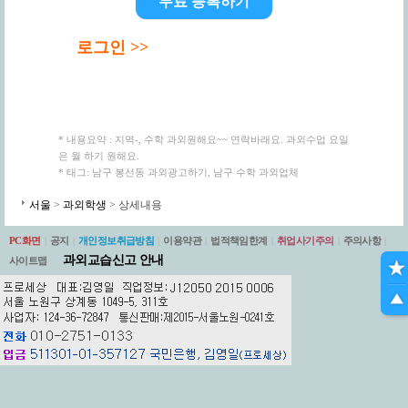
무료 등록하기
로그인 >>
* 내용요약 : 지역-, 수학 과외원해요~~ 연락바래요. 과외수업 요일
은 월 하기 원해요.
* 태그: 남구 봉선동 과외광고하기, 남구 수학 과외업체
서울
>
과외학생
> 상세내용
PC화면
|
공지
|
개인정보취급방침
|
이용약관
|
법적책임한계
|
취업사기주의
|
주의사항
|
과외교습신고 안내
사이트맵