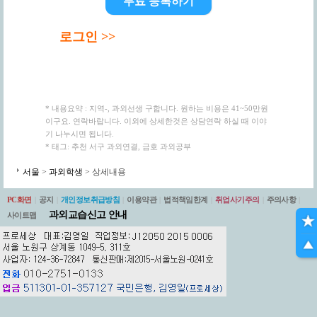
무료 등록하기
로그인 >>
* 내용요약 : 지역-, 과외선생 구합니다. 원하는 비용은 41~50만원
이구요. 연락바랍니다. 이외에 상세한것은 상담연락 하실 때 이야
기 나누시면 됩니다.
* 태그: 추천 서구 과외연결, 금호 과외공부
서울
>
과외학생
> 상세내용
PC화면
|
공지
|
개인정보취급방침
|
이용약관
|
법적책임한계
|
취업사기주의
|
주의사항
|
과외교습신고 안내
사이트맵