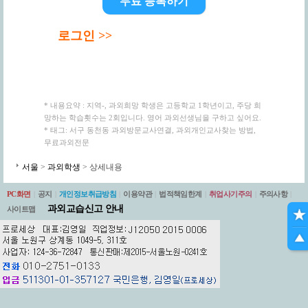
무료 등록하기
로그인 >>
* 내용요약 : 지역-, 과외희망 학생은 고등학교 1학년이고, 주당 희
망하는 학습횟수는 2회입니다. 영어 과외선생님을 구하고 싶어요.
* 태그: 서구 동천동 과외방문교사연결, 과외개인교사찾는 방법,
무료과외전문
서울
>
과외학생
> 상세내용
PC화면
|
공지
|
개인정보취급방침
|
이용약관
|
법적책임한계
|
취업사기주의
|
주의사항
|
과외교습신고 안내
사이트맵