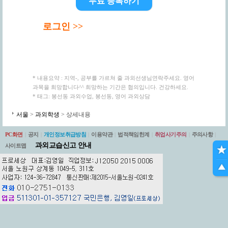
무료 등록하기
로그인 >>
* 내용요약 : 지역-, 공부를 가르쳐 줄 과외선생님연락주세요. 영어
과목을 희망합니다^^ 희망하는 기간은 협의입니다. 건강하세요.
* 태그: 봉선동 과외수업, 봉선동, 영어 과외상담
서울
>
과외학생
> 상세내용
PC화면
|
공지
|
개인정보취급방침
|
이용약관
|
법적책임한계
|
취업사기주의
|
주의사항
|
과외교습신고 안내
사이트맵