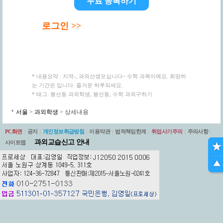
무료 등록하기
로그인 >>
* 내용요약 : 지역-, 과외선생모십니다~ 수학 과목이예요. 희망하
는 기간은 입니다. 즐거운 하루되세요.
* 태그: 봉선동 과외학생, 봉선동, 수학 과외구하기
서울
>
과외학생
> 상세내용
PC화면
|
공지
|
개인정보취급방침
|
이용약관
|
법적책임한계
|
취업사기주의
|
주의사항
|
과외교습신고 안내
사이트맵