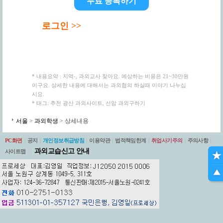
무료 등록하기
로그인 >>
* 내용요약 : 지역-, 과외교사 찾아요. 예상하는 비용은 21~30만원
이구요. 상세한 내용에 대해서는 과외협의 하실때 이야기 나누십
시요.
* 태그: 추천 광산 과외사이트, 선암 과외구하기
서울
>
과외학생
> 상세내용
PC화면
|
공지
|
개인정보취급방침
|
이용약관
|
법적책임한계
|
취업사기주의
|
주의사항
|
과외교습신고 안내
사이트맵