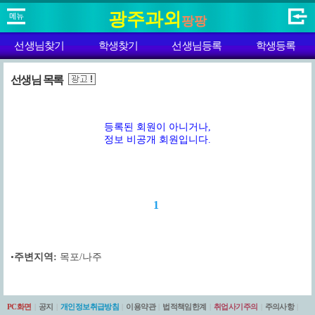
광주과외
팡팡
선생님찾기
학생찾기
선생님등록
학생등록
선생님 목록
등록된 회원이 아니거나,
정보 비공개 회원입니다.
1
•
주변지역:
목포/나주
PC화면
|
공지
|
개인정보취급방침
|
이용약관
|
법적책임한계
|
취업사기주의
|
주의사항
|