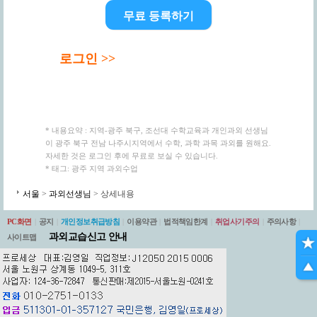
무료 등록하기
로그인 >>
* 내용요약 : 지역-광주 북구, 조선대 수학교육과 개인과외 선생님
이 광주 북구 전남 나주시지역에서 수학, 과학 과목 과외를 원해요.
자세한 것은 로그인 후에 무료로 보실 수 있습니다.
* 태그: 광주 지역 과외수업
서울
>
과외선생님
> 상세내용
PC화면
|
공지
|
개인정보취급방침
|
이용약관
|
법적책임한계
|
취업사기주의
|
주의사항
|
과외교습신고 안내
사이트맵