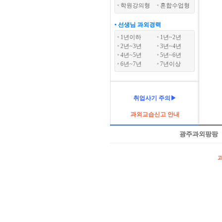
학원강의형
혼합수업형
• 선생님 과외경력
1년이하
1년~2년
2년~3년
3년~4년
4년~5년
5년~6년
6년~7년
7년이상
취업사기 주의▶
과외교습신고 안내
광주과외팡팡