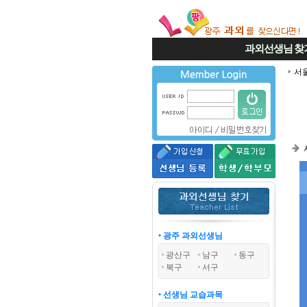
과외선생님
찾
서
• 광주 과외선생님
광산구
남구
동구
북구
서구
• 선생님 교습과목