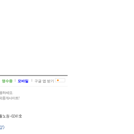
영수증
모바일
구글 앱 받기
용하세요.
과외중개사이트!