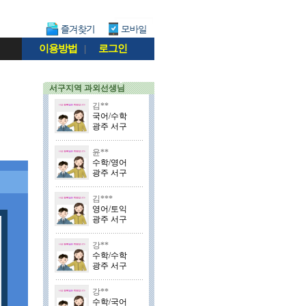
이용방법
|
로그인
서구지역 과외선생님
김**
국어/수학
광주 서구
윤**
수학/영어
광주 서구
김***
영어/토익
광주 서구
강**
수학/수학
광주 서구
강**
수학/국어