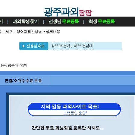
광주과외
팡팡
기
|
과외학생
찾기
|
선생님
무료등록
|
학생
무료등록
울
>
서구
>
영어과외선생님
> 상세내용
김** 전남대 , 이** 전남대
김** 조선대 , 이** 전남대
김** 전남대 , 이** 전남대
김** 조선대 , 이** 전남대
서구, 광주대, 영어
연결/소개수수료 무료
지역 일등 과외사이트 목표!
오랫동안 운영!
간단한
무료 학생회원 등록만
하셔도...