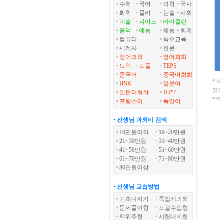
수학
국어
과학
국사
화학
물리
논술
사회
미술
피아노
바이올린
음악
예능
체능
회계
컴퓨터
특수교육
세계사
한문
영어과외
영어회화
토익
토플
TEPS
중국어
중국어회화
*
HSK
일본어
찾
일본어회화
JLPT
*
프랑스어
독일어
• 선생님 과외비 검색
10만원이하
10~20만원
21~30만원
31~40만원
41~50만원
51~60만원
61~70만원
71~80만원
80만원이상
• 선생님 교습방법
기초다지기
쪽집게과외
문제풀이형
포괄수업형
책위주형
시험대비형