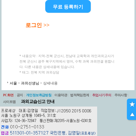
무료 등록하기
로그인 >>
* 내용요약 : 지역-전북 군산시, 전남대 교육학과 개인과외교사가
전북 군산시 광주 북구지역에서 영어, 수학 과목 과외연결 원합니
다. 다른 내용은 상세내용에 있습니다.
* 태그: 전북 지역 과외상담
서울
>
과외선생님
> 상세내용
PC화면
|
공지
|
개인정보취급방침
|
이용약관
|
법적책임한계
|
취업사기주의
|
주의사항
|
과외교습신고 안내
사이트맵