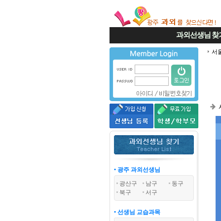
과외선생님
찾
서
• 광주 과외선생님
광산구
남구
동구
북구
서구
• 선생님 교습과목