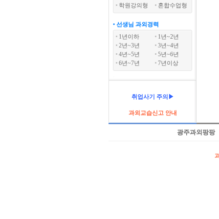
학원강의형
혼합수업형
• 선생님 과외경력
1년이하
1년~2년
2년~3년
3년~4년
4년~5년
5년~6년
6년~7년
7년이상
취업사기 주의▶
과외교습신고 안내
광주과외팡팡