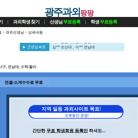
광주과외
팡팡
기
|
과외학생
찾기
|
선생님
무료등록
|
학생
무료등록
울
>
과외선생님
> 상세내용
이** 전남대 , 김** 전남대
김** 조선대 , 이** 전남대
이** 전남대 , 김** 전남대
김** 조선대 , 이** 전남대
서구, 전남대, 수학/물리
연결/소개수수료 무료
지역 일등 과외사이트 목표!
오랫동안 운영!
간단한
무료 학생회원 등록만
하셔도...