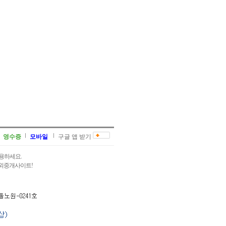
영수증
모바일
구글 앱 받기
용하세요.
과외중개사이트!