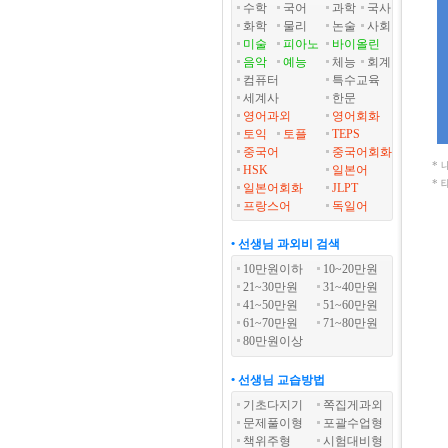
수학
국어
과학
국사
화학
물리
논술
사회
미술
피아노
바이올린
음악
예능
체능
회계
컴퓨터
특수교육
세계사
한문
영어과외
영어회화
토익
토플
TEPS
중국어
중국어회화
*
HSK
일본어
*
일본어회화
JLPT
프랑스어
독일어
• 선생님 과외비 검색
10만원이하
10~20만원
21~30만원
31~40만원
41~50만원
51~60만원
61~70만원
71~80만원
80만원이상
• 선생님 교습방법
기초다지기
쪽집게과외
문제풀이형
포괄수업형
책위주형
시험대비형