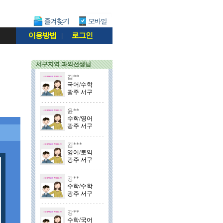
이용방법
|
로그인
서구지역 과외선생님
김**
국어/수학
광주 서구
윤**
수학/영어
광주 서구
김***
영어/토익
광주 서구
강**
수학/수학
광주 서구
강**
수학/국어