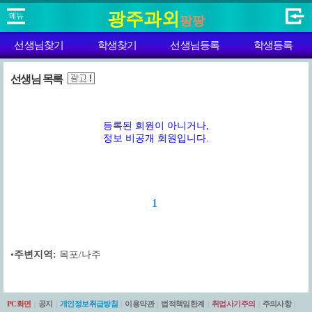
광주과외
팡팡
선생님찾기
학생찾기
선생님등록
학생등록
선생님 목록
등록된 회원이 아니거나,
정보 비공개 회원입니다.
1
•
주변지역:
목포/나주
PC화면
|
공지
|
개인정보취급방침
|
이용약관
|
법적책임한계
|
취업사기주의
|
주의사항
|