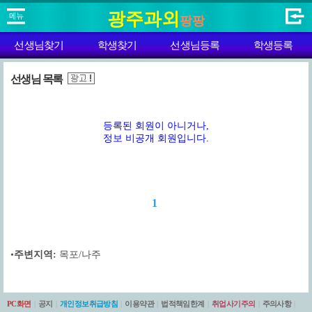
광주과외
팡팡
선생님찾기
학생찾기
선생님등록
학생등록
선생님 목록
등록된 회원이 아니거나,
정보 비공개 회원입니다.
1
•
주변지역:
목포/나주
PC화면
|
공지
|
개인정보취급방침
|
이용약관
|
법적책임한계
|
취업사기주의
|
주의사항
|